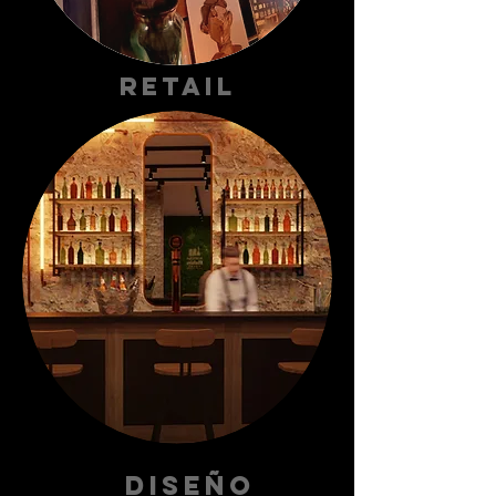
R etail
Diseño